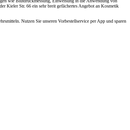
istungen wie Blutdruckmessung, Einweisung in die Anwendung von
r Kieler Str. 66 ein sehr breit gefächertes Angebot an Kosmetik
kehrsmitteln. Nutzen Sie unseren Vorbestellservice per App und sparen