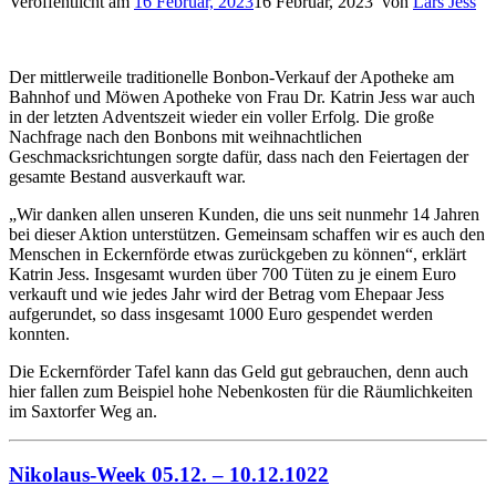
Veröffentlicht am
16 Februar, 2023
16 Februar, 2023
von
Lars Jess
Der mittlerweile traditionelle Bonbon-Verkauf der Apotheke am
Bahnhof und Möwen Apotheke von Frau Dr. Katrin Jess war auch
in der letzten Adventszeit wieder ein voller Erfolg. Die große
Nachfrage nach den Bonbons mit weihnachtlichen
Geschmacksrichtungen sorgte dafür, dass nach den Feiertagen der
gesamte Bestand ausverkauft war.
„Wir danken allen unseren Kunden, die uns seit nunmehr 14 Jahren
bei dieser Aktion unterstützen. Gemeinsam schaffen wir es auch den
Menschen in Eckernförde etwas zurückgeben zu können“, erklärt
Katrin Jess. Insgesamt wurden über 700 Tüten zu je einem Euro
verkauft und wie jedes Jahr wird der Betrag vom Ehepaar Jess
aufgerundet, so dass insgesamt 1000 Euro gespendet werden
konnten.
Die Eckernförder Tafel kann das Geld gut gebrauchen, denn auch
hier fallen zum Beispiel hohe Nebenkosten für die Räumlichkeiten
im Saxtorfer Weg an.
Nikolaus-Week 05.12. – 10.12.1022