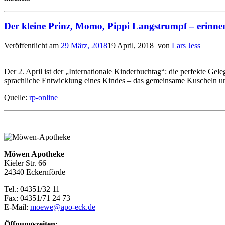
Der kleine Prinz, Momo, Pippi Langstrumpf – erinner
Veröffentlicht am
29 März, 2018
19 April, 2018
von
Lars Jess
Der 2. April ist der „Internationale Kinderbuchtag“: die perfekte Ge
sprachliche Entwicklung eines Kindes – das gemeinsame Kuscheln un
Quelle:
rp-online
Möwen Apotheke
Kieler Str. 66
24340 Eckernförde
Tel.: 04351/32 11
Fax: 04351/71 24 73
E-Mail:
moewe@apo-eck.de
Öffnungszeiten: