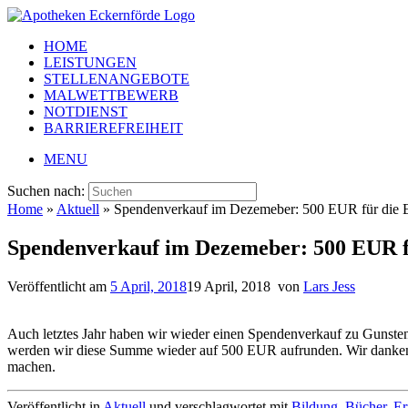
HOME
LEISTUNGEN
STELLENANGEBOTE
MALWETTBEWERB
NOTDIENST
BARRIEREFREIHEIT
MENU
Suchen nach:
Home
»
Aktuell
»
Spendenverkauf im Dezemeber: 500 EUR für die Ec
Spendenverkauf im Dezemeber: 500 EUR fü
Veröffentlicht am
5 April, 2018
19 April, 2018
von
Lars Jess
Auch letztes Jahr haben wir wieder einen Spendenverkauf zu Gunste
werden wir diese Summe wieder auf 500 EUR aufrunden. Wir danken 
machen.
Veröffentlicht in
Aktuell
und verschlagwortet mit
Bildung
,
Bücher
,
Er